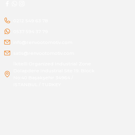
0212 549 63 78
0537 594 37 79
info@renvootomotiv.com
satis@renvootomotiv.com
İkitelli Organized Industrial Zone
Dolapdere Industrial Site 19. Block
No:40 Başakşehir 34964 /
ISTANBUL / TURKEY