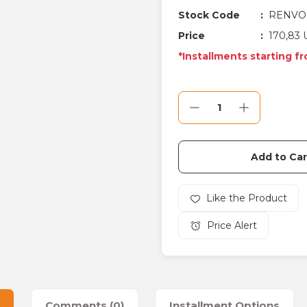
Stock Code
RENVO
Price
170,83 
*Installments starting f
Add to Car
Price Alert
Comments (0)
Installment Options