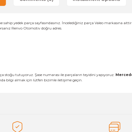
sahip yedek parça sayfasındasınız. İncelediğiniz parça Valeo markasına aittir.
yorsanız Renvo Otomotiv doğru adres.
a stoğu tutuyoruz. Şase numarası ile parçaların teyidini yapıyoruz.
Mercede
 bilgi almak için lütfen bizimle iletişime geçin.
es that you find inadequate points you can send us using the suggesti
Be the first to review this product!
ed.
Write a Comment