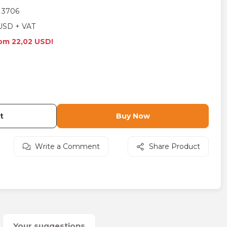
 3706
USD + VAT
rom 22,02 USD!
t
Buy Now
Write a Comment
Share Product
Your suggestions