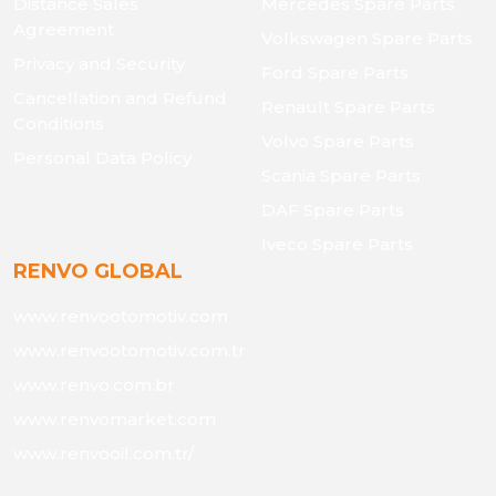
Distance Sales
Mercedes Spare Parts
Agreement
Volkswagen Spare Parts
Privacy and Security
Ford Spare Parts
Cancellation and Refund
Renault Spare Parts
Conditions
Volvo Spare Parts
Personal Data Policy
Scania Spare Parts
DAF Spare Parts
Iveco Spare Parts
RENVO GLOBAL
www.renvootomotiv.com
www.renvootomotiv.com.tr
www.renvo.com.br
www.renvomarket.com
www.renvooil.com.tr/