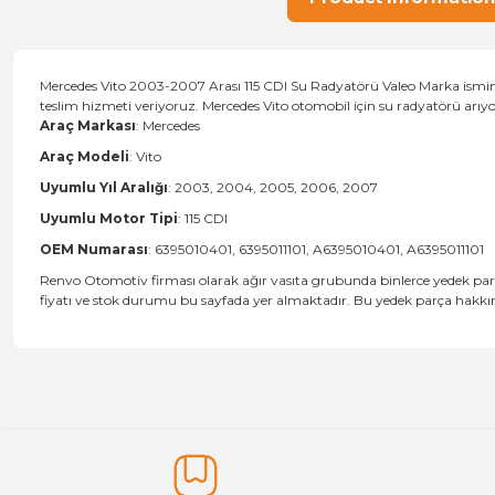
Mercedes Vito 2003-2007 Arası 115 CDI Su Radyatörü Valeo Marka ismine 
teslim hizmeti veriyoruz. Mercedes Vito otomobil için su radyatörü arı
Araç Markası
: Mercedes
Araç Modeli
: Vito
Uyumlu Yıl Aralığı
: 2003, 2004, 2005, 2006, 2007
Uyumlu Motor Tipi
: 115 CDI
OEM Numarası
: 6395010401, 6395011101, A6395010401, A6395011101
Renvo Otomotiv firması olarak ağır vasıta grubunda binlerce yedek parç
fiyatı ve stok durumu bu sayfada yer almaktadır. Bu yedek parça hakkında
Price information, pictures, product descriptions and other issu
Thank you for your comments and suggestions.
The product image is of poor quality, distorted, or cannot be display
It has incomplete information in the product description.