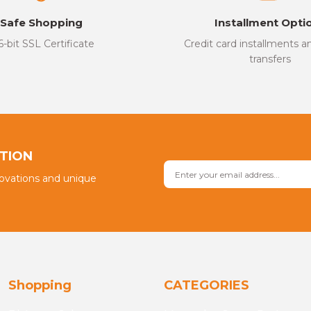
Safe Shopping
Installment Opti
6-bit SSL Certificate
Credit card installments 
transfers
Send
PTION
novations and unique
Shopping
CATEGORIES