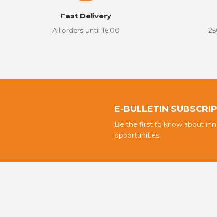
There are errors in the product information.
Fast Delivery
Product price is more expensive than other sites.
All orders until 16:00
25
There should be different alternatives similar to this product.
E-BULLETIN SUBSCRI
Be the first to know about in
opportunities.