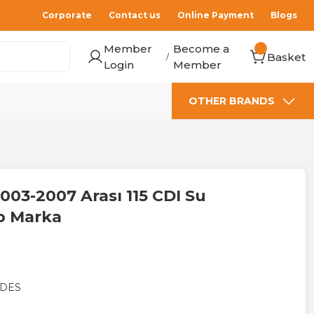
Corporate
Contact us
Online Payment
Blogs
Member
Become a
Basket
/
Login
Member
OTHER BRANDS
003-2007 Arası 115 CDI Su
o Marka
DES