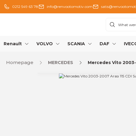
0212 549 63 78
info@renvootomotiv.com
satis@renvootomot
Renault
VOLVO
SCANIA
DAF
IVEC
Homepage
MERCEDES
Mercedes Vito 2003-