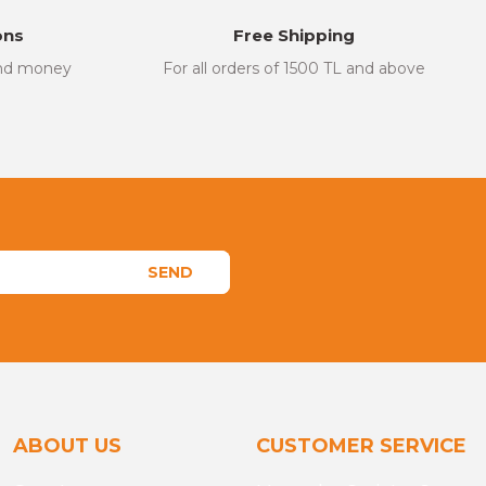
ons
Free Shipping
and money
For all orders of 1500 TL and above
SEND
ABOUT US
CUSTOMER SERVICE