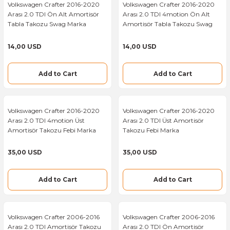
Volkswagen Crafter 2016-2020
Volkswagen Crafter 2016-2020
Mercedes Sprinter Motor Takozu
Mercedes Vito Motor Takozu
Ford Transit Krank Kasnağı
Arası 2.0 TDI Ön Alt Amortisör
Arası 2.0 TDI 4motion Ön Alt
Tabla Takozu Swag Marka
Amortisör Tabla Takozu Swag
Marka
Mercedes Sprinter Motor Üst Kapağı
Mercedes Vito Oksijen Sensörü
Ford Transit Krank Sensörü
14,00 USD
14,00 USD
Mercedes Sprinter Oksijen Sensörü
Mercedes Vito Park Sensörü
Ford Transit Külbütör Kapağı
Add to Cart
Add to Cart
Mercedes Sprinter Park Sensörü
Mercedes Vito Piston Kolu
Ford Transit Map Sensor
Volkswagen Crafter 2016-2020
Volkswagen Crafter 2016-2020
Mercedes Sprinter Piston Kolu
Mercedes Vito Polen Filtresi
Ford Transit Marş Motoru
Arası 2.0 TDI 4motion Üst
Arası 2.0 TDI Üst Amortisör
Amortisör Takozu Febi Marka
Takozu Febi Marka
Mercedes Sprinter Plaka Lambası
Mercedes Vito Porya
Ford Transit Mazot Pompası
35,00 USD
35,00 USD
Mercedes Sprinter Polen Filtresi
Mercedes Vito Porya Rulmanı
Ford Transit Motor Takozu
Add to Cart
Add to Cart
Mercedes Sprinter Porya
Mercedes Vito Radyatör Fan ve Motoru
Ford Transit Motor Yağ Çubuğu
Mercedes Sprinter Porya Rulmanı
Mercedes Vito Radyatör Yedek Su Depo
Ford Transit Motor Yağ Karteri
Volkswagen Crafter 2006-2016
Volkswagen Crafter 2006-2016
Arası 2.0 TDI Amortisör Takozu
Arası 2.0 TDI Ön Amortisör