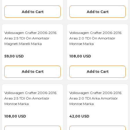
Add to Cart
Add to Cart
Mercedes Sprinter Gaz Kelebeği
Mercedes Vito Fren Kaliperi
Ford Transit Fren Ana Merkezi
Mercedes Sprinter Geri Vites Müşürü
Mercedes Vito Fren Pabuçlu Balata
Ford Transit Fren Diski
Volkswagen Crafter 2006-2016
Volkswagen Crafter 2006-2016
Arası 2.5 TDI Ön Amortisör
Arası 2.0 TDI Ön Amortisör
Mercedes Sprinter Hararet Müşürü
Mercedes Vito Gaz Kelebeği
Ford Transit Fren Kaliperi
Magneti Marelli Marka
Monroe Marka
Mercedes Sprinter Hava Debimetresi
Mercedes Vito Geri Vites Müşürü
Ford Transit Fren Limitörü
59,00 USD
108,00 USD
Mercedes Sprinter Hava Filtresi
Mercedes Vito Hararet Müşürü
Ford Transit Fren Pabuçlu Balata
Add to Cart
Add to Cart
Mercedes Sprinter Isıtma Bujisi
Mercedes Vito Hava Debimetresi
Ford Transit Fren Silindiri
Volkswagen Crafter 2006-2016
Volkswagen Crafter 2006-2016
Arası 2.5 TDI Ön Amortisör
Arası 2.0 TDI Arka Amortisör
Mercedes Sprinter Kalorifer Motoru
Mercedes Vito Hava Filtresi
Ford Transit Gaz Kelebeği
Monroe Marka
Monroe Marka
Mercedes Sprinter Kalorifer Radyatörü
Mercedes Vito Helezon Yayı
Ford Transit Reverse Switch
108,00 USD
42,00 USD
Mercedes Sprinter Kalorifer Rezizdansı
Mercedes Vito Kalorifer Motoru
Ford Transit Temperature Sensor