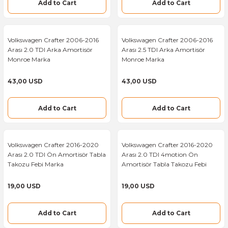
Add to Cart
Add to Cart
Mercedes Sprinter Kapı Gergisi
Mercedes Vito Kalorifer Radyatörü
Ford Transit Hava Debimetresi
Volkswagen Crafter 2006-2016
Volkswagen Crafter 2006-2016
Mercedes Sprinter Kapı Kilidi
Mercedes Vito Kalorifer Rezizdansı
Ford Transit Hava Filtresi
Arası 2.0 TDI Arka Amortisör
Arası 2.5 TDI Arka Amortisör
Monroe Marka
Monroe Marka
Mercedes Sprinter Kapı Kolu
Mercedes Vito Kapı Gergisi
Ford Transit Helezon Yayı
43,00 USD
43,00 USD
Mercedes Sprinter Kilometre Hız Sensö
Mercedes Vito Kapı Kilidi
Ford Transit Glow Plug
Add to Cart
Add to Cart
Mercedes Sprinter Kızdırma Bujisi
Mercedes Vito Kapı Kolu
Ford Transit Heater Motor
Mercedes Sprinter Kızdırma Rolesi
Mercedes Vito Kızdırma Bujisi
Ford Transit Kalorifer Radyatörü
Volkswagen Crafter 2016-2020
Volkswagen Crafter 2016-2020
Arası 2.0 TDI Ön Amortisör Tabla
Arası 2.0 TDI 4motion Ön
Takozu Febi Marka
Amortisör Tabla Takozu Febi
Mercedes Sprinter Klima Basınç Müşü
Mercedes Vito Klima Basınç Müşürü
Ford Transit Heating Resistance
Marka
19,00 USD
19,00 USD
Mercedes Sprinter Klima Kompresörü
Mercedes Vito Klima Kompresörü
Ford Transit Kampana
Add to Cart
Add to Cart
Mercedes Sprinter Klima Radyatörü
Mercedes Vito Klima Radyatörü
Ford Transit Kapı Gergisi