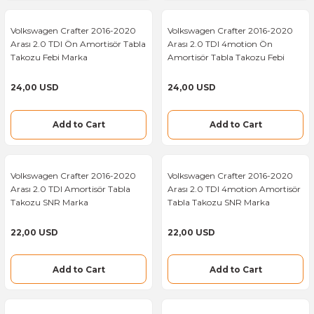
Mercedes Sprinter Konjektör
Mercedes Vito Konjektör
Ford Transit Kapı Kilidi
Volkswagen Crafter 2016-2020
Volkswagen Crafter 2016-2020
Arası 2.0 TDI Ön Amortisör Tabla
Arası 2.0 TDI 4motion Ön
Mercedes Sprinter Krank Kasnağı
Mercedes Vito Krank Kasnağı
Ford Transit Kapı Kilit Karşılığı
Takozu Febi Marka
Amortisör Tabla Takozu Febi
Marka
24,00 USD
24,00 USD
Mercedes Sprinter Krank Keçesi
Mercedes Vito Krank Keçesi
Ford Transit Kapı Kolu
Mercedes Sprinter Krank Sensörü
Mercedes Vito Krank Sensörü
Ford Transit Kapı Menteşesi
Add to Cart
Add to Cart
Mercedes Sprinter Külbütör Kapağı
Mercedes Vito Külbütör Kapağı
Ford Transit Kilometre Teli
Volkswagen Crafter 2016-2020
Volkswagen Crafter 2016-2020
Arası 2.0 TDI Amortisör Tabla
Arası 2.0 TDI 4motion Amortisör
Mercedes Sprinter Külbütör Kapak Con
Mercedes Vito Map Sensörü
Ford Transit Kızdırma Bujisi
Takozu SNR Marka
Tabla Takozu SNR Marka
Mercedes Sprinter Map Sensörü
Mercedes Vito Starter Motor
Ford Transit Klima Kompresörü
22,00 USD
22,00 USD
Mercedes Sprinter Marş Motoru
Mercedes Vito Mazot Pompası
Ford Transit Klima Radyatörü
Add to Cart
Add to Cart
Mercedes Sprinter Merkezi Kilit Sistemi
Mercedes Vito Merkezi Kilit Sistemi
Ford Transit Konjektör