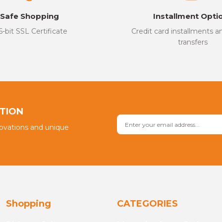
Safe Shopping
Installment Opti
6-bit SSL Certificate
Credit card installments 
transfers
Send
PTION
novations and unique
Shopping
CATEGORIES