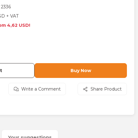
2336
SD + VAT
rom 4,62 USD!
t
Buy Now
Write a Comment
Share Product
Your suggestions