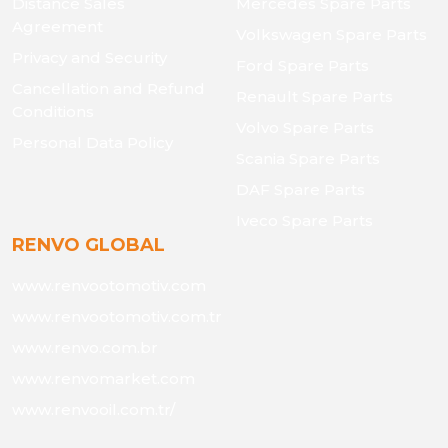
Distance Sales
Mercedes Spare Parts
Agreement
Volkswagen Spare Parts
Privacy and Security
Ford Spare Parts
Cancellation and Refund
Renault Spare Parts
Conditions
Volvo Spare Parts
Personal Data Policy
Scania Spare Parts
DAF Spare Parts
Iveco Spare Parts
RENVO GLOBAL
www.renvootomotiv.com
www.renvootomotiv.com.tr
www.renvo.com.br
www.renvomarket.com
www.renvooil.com.tr/