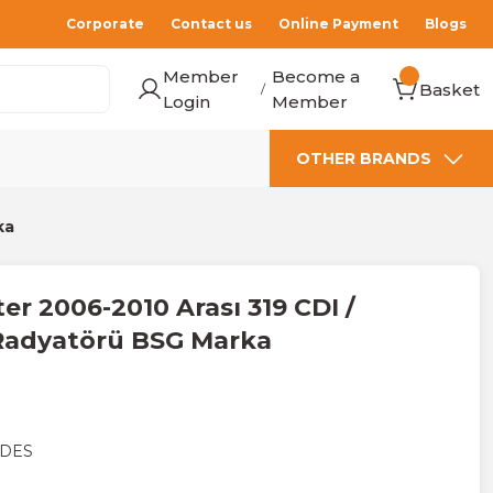
Corporate
Contact us
Online Payment
Blogs
Member
Become a
Basket
/
Login
Member
OTHER BRANDS
ka
er 2006-2010 Arası 319 CDI /
Radyatörü BSG Marka
DES