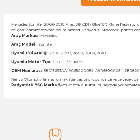
Mercedes Sprinter 2006-2010 Arası 319 CDI / BlueTEC Klima Radyatörü B
müşterilerimize stoktan teslim hizmeti veriyoruz. Mercedes Sprinter o
Araç Markası
: Mercedes
Araç Modeli
: Sprinter
Uyumlu Yıl Aralığı
: 2006, 2007, 2008, 2009, 2010
Uyumlu Motor Tipi
: 319 CDI / BlueTEC
OEM Numarası
: 38013633AA, 9065000054, A9065000054, 2E0820
Renvo Otomotiv firması olarak ağır vasıta grubunda binlerce yedek parç
Radyatörü BSG Marka
fiyatı ve stok durumu bu sayfada yer almaktadı
Price information, pictures, product descriptions and other issu
Thank you for your comments and suggestions.
The product image is of poor quality, distorted, or cannot be display
It has incomplete information in the product description.