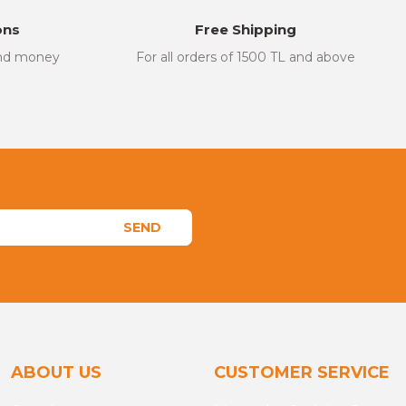
ons
Free Shipping
and money
For all orders of 1500 TL and above
SEND
ABOUT US
CUSTOMER SERVICE