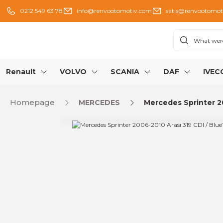
0212 549 63 78
info@renvootomotiv.com
satis@renvootomot
Renault
VOLVO
SCANIA
DAF
IVEC
Homepage
MERCEDES
Mercedes Sprinter 2