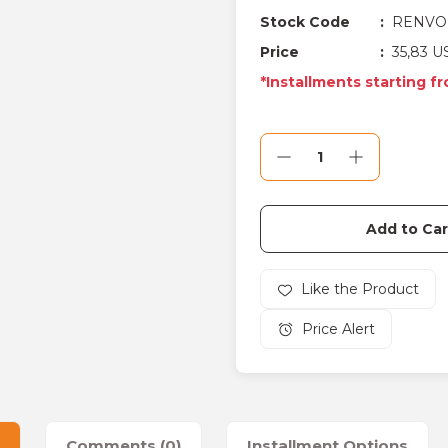
Stock Code
RENVO 
Price
35,83 U
*Installments starting f
Add to Car
Price Alert
Comments (0)
Installment Options