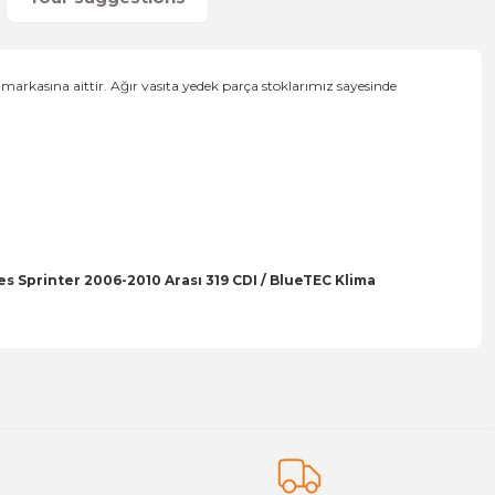
rkasına aittir. Ağır vasıta yedek parça stoklarımız sayesinde
 Sprinter 2006-2010 Arası 319 CDI / BlueTEC Klima
on form.