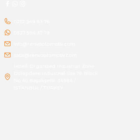
0212 549 63 78
0537 594 37 79
info@renvootomotiv.com
satis@renvootomotiv.com
İkitelli Organized Industrial Zone
Dolapdere Industrial Site 19. Block
No:40 Başakşehir 34964 /
ISTANBUL / TURKEY