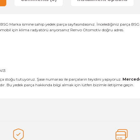
SG Marka ismine sahip yedek parça sayfasındasınız. İncelediğiniz parça BSG ma
tomobil için klima radyatörü arıyorsanız Renvo Otomotiv doğru adres.
413
a stoğu tutuyoruz. Şase numarası ile parçaların teyidini yapıyoruz.
Mercedes
r. Bu yedek parça hakkında bilgi almak için lütfen bizimle iletişime geçin.
es that you find inadequate points you can send us using the suggesti
Be the first to review this product!
ed.
Write a Comment