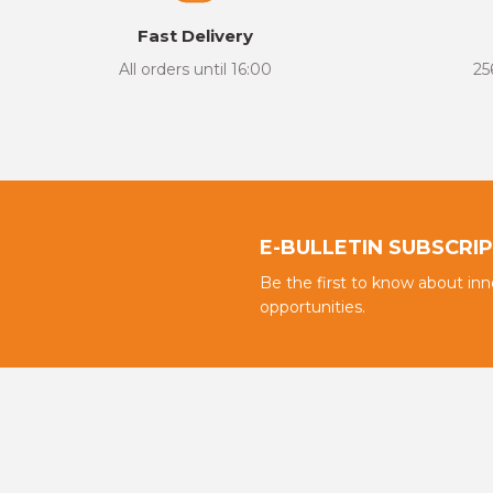
There are errors in the product information.
Fast Delivery
Product price is more expensive than other sites.
All orders until 16:00
25
There should be different alternatives similar to this product.
E-BULLETIN SUBSCRI
Be the first to know about in
opportunities.