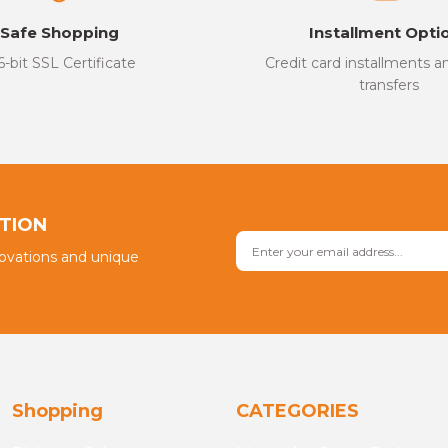
Safe Shopping
Installment Opti
6-bit SSL Certificate
Credit card installments 
transfers
Send
PTION
novations and unique
Shopping
CATEGORIES