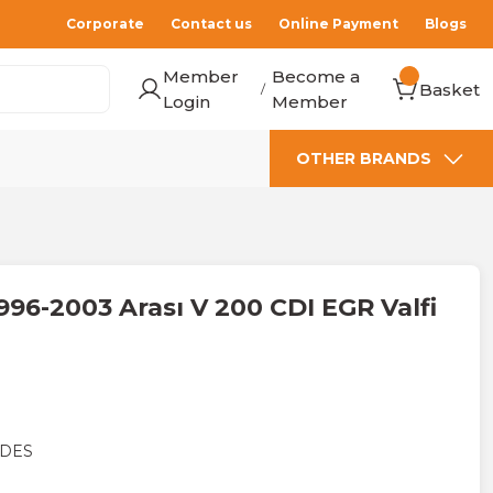
Corporate
Contact us
Online Payment
Blogs
Member
Become a
Basket
/
Login
Member
OTHER BRANDS
996-2003 Arası V 200 CDI EGR Valfi
DES