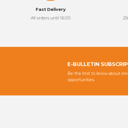
There are errors in the product information.
Fast Delivery
Product price is more expensive than other sites.
All orders until 16:00
25
There should be different alternatives similar to this product.
E-BULLETIN SUBSCRI
Be the first to know about in
opportunities.