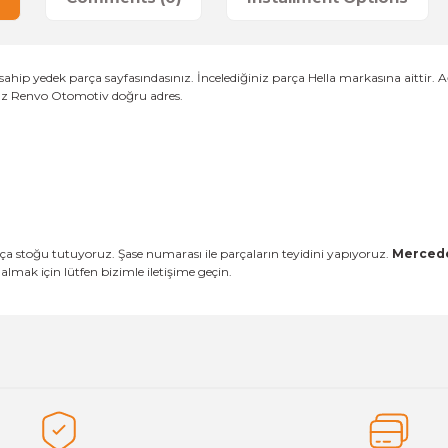
hip yedek parça sayfasındasınız. İncelediğiniz parça Hella markasına aittir. A
anız Renvo Otomotiv doğru adres.
a stoğu tutuyoruz. Şase numarası ile parçaların teyidini yapıyoruz.
Mercedes
mak için lütfen bizimle iletişime geçin.
es that you find inadequate points you can send us using the suggesti
Be the first to review this product!
ed.
Write a Comment