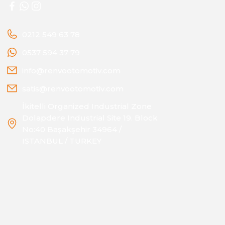
0212 549 63 78
0537 594 37 79
info@renvootomotiv.com
satis@renvootomotiv.com
İkitelli Organized Industrial Zone
Dolapdere Industrial Site 19. Block
No:40 Başakşehir 34964 /
ISTANBUL / TURKEY