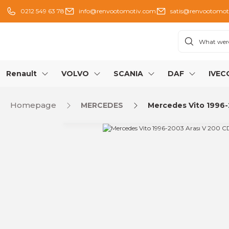
0212 549 63 78
info@renvootomotiv.com
satis@renvootomot
Renault
VOLVO
SCANIA
DAF
IVEC
Homepage
MERCEDES
Mercedes Vito 1996-2