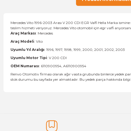
Mercedes Vito 1996-2003 Arası V 200 CDI EGR Valfi Hella Marka ismine sa
teslim hizmeti veriyoruz. Mercedes Vito otomobil için egr valfi arıyors
Araç Markası
: Mercedes
Araç Modeli
: Vito
Uyumlu Yıl Aralığı
: 1996, 1997, 1998, 1999, 2000, 2001, 2002, 2003
Uyumlu Motor Tipi
: V 200 CDI
OEM Numarası
: 6110900954, A6110900954
Renvo Otomotiv firması olarak ağır vasıta grubunda binlerce yedek parç
stok durumu bu sayfada yer almaktadır. Bu yedek parça hakkında bilgi al
Price information, pictures, product descriptions and other issu
Thank you for your comments and suggestions.
The product image is of poor quality, distorted, or cannot be display
It has incomplete information in the product description.