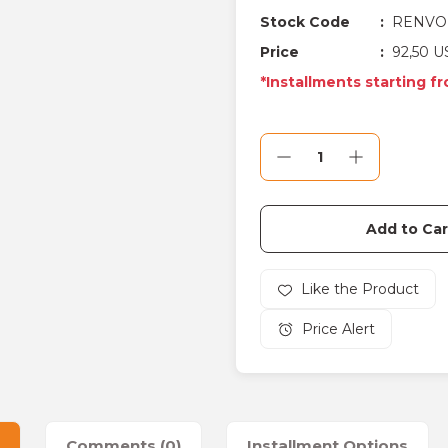
Stock Code
RENVO
Price
92,50 U
*Installments starting f
Add to Car
Price Alert
Comments (0)
Installment Options