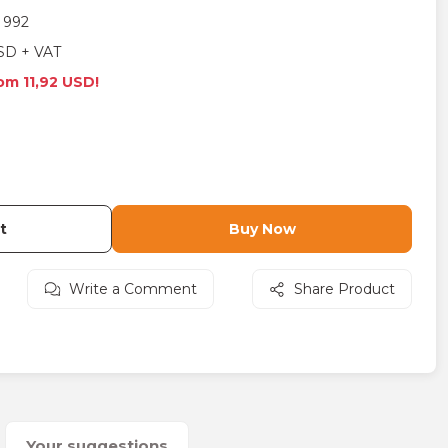
 992
SD + VAT
rom 11,92 USD!
t
Buy Now
Write a Comment
Share Product
Your suggestions