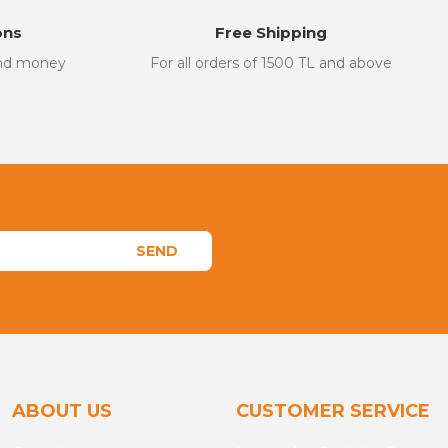
ons
Free Shipping
and money
For all orders of 1500 TL and above
SEND
ABOUT US
CUSTOMER SERVICE