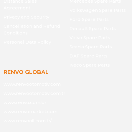
Distance Sales
Mercedes Spare Parts
Agreement
Volkswagen Spare Parts
Privacy and Security
Ford Spare Parts
Cancellation and Refund
Renault Spare Parts
Conditions
Volvo Spare Parts
Personal Data Policy
Scania Spare Parts
DAF Spare Parts
Iveco Spare Parts
RENVO GLOBAL
www.renvootomotiv.com
www.renvootomotiv.com.tr
www.renvo.com.br
www.renvomarket.com
www.renvooil.com.tr/